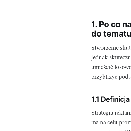
1. Po co 
do temat
Stworzenie skut
jednak skuteczn
umieścić losowo
przybliżyć pods
1.1 Definicj
Strategia rekla
ma na celu prom