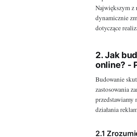
Największym z n
dynamicznie zmi
dotyczące realiz
2. Jak bu
online? - 
Budowanie skute
zastosowania za
przedstawiamy n
działania rekla
2.1 Zrozumi