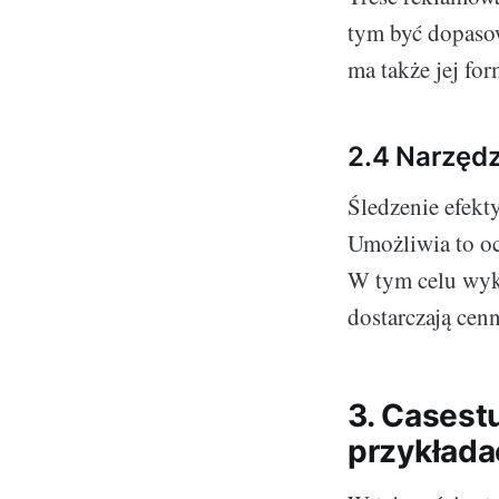
tym być dopaso
ma także jej for
2.4 Narzędz
Śledzenie efekt
Umożliwia to oc
W tym celu wyko
dostarczają cen
3. Casest
przykłada