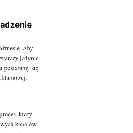
wadzenie
biznesie. Aby
ystarczy jedynie
u postaramy się
reklamowej.
proces, który
towych kanałów