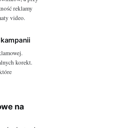
zność reklamy
maty video.
i kampanii
eklamowej.
lnych korekt.
które
owe na