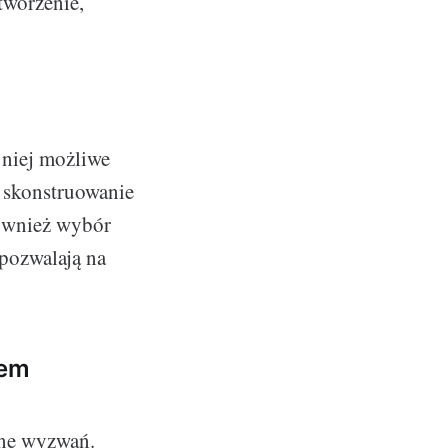
tworzenie,
 niej możliwe
e skonstruowanie
 również wybór
 pozwalają na
iem
łne wyzwań.