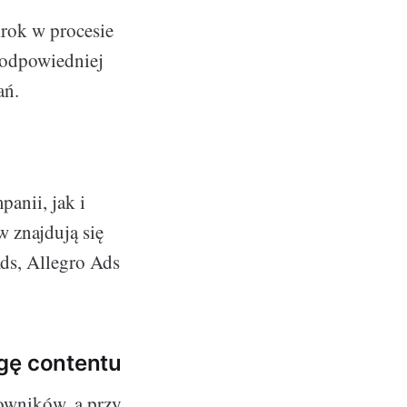
krok w procesie
 odpowiedniej
ań.
anii, jak i
 znajdują się
ds, Allegro Ads
agę contentu
owników, a przy