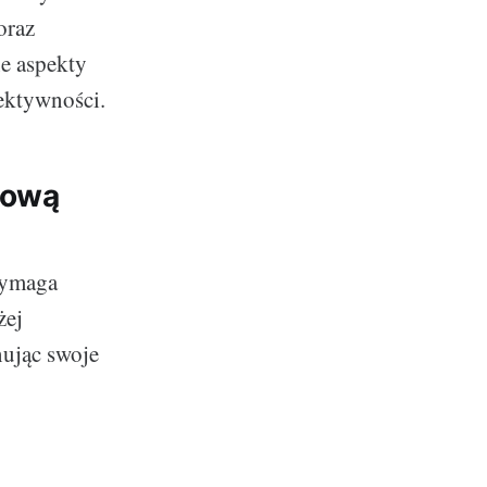
oraz
e aspekty
fektywności.
mową
wymaga
żej
nując swoje