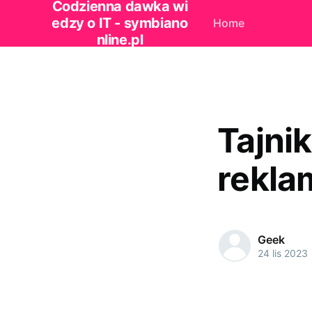
Codzienna dawka wi
edzy o IT - symbiano
Home
nline.pl
Tajnik
rekla
Geek
24 lis 2023