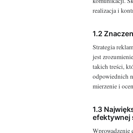
komunikacji. Skł
realizacja i ko
1.2 Znaczen
Strategia rekla
jest zrozumieni
takich treści, k
odpowiednich na
mierzenie i oce
1.3 Najwię
efektywnej 
Wprowadzenie ef