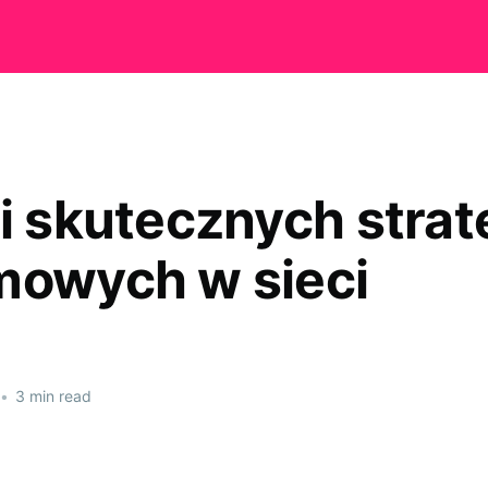
i skutecznych strat
mowych w sieci
•
3 min read