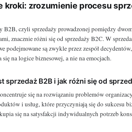
ze kroki: zrozumienie procesu spr
ży B2B, czyli sprzedaży prowadzonej pomiędzy dwo
ami, znacznie różni się od sprzedaży B2C. W sprzed
we podejmowane są zwykle przez zespół decydentów
 się na logice biznesowej, a nie na emocjach.
st sprzedaż B2B i jak różni się od sprz
oncentruje się na rozwiązaniu problemów organizac
oduktów i usług, które przyczyniają się do sukcesu b
upia się na satysfakcji indywidualnych potrzeb kon