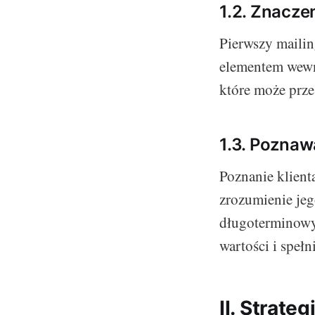
1.2. Znacze
Pierwszy maili
elementem wewną
które może przes
1.3. Poznaw
Poznanie klienta
zrozumienie jeg
długoterminowym
wartości i spełn
II. Strat