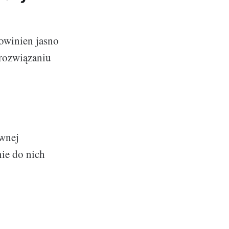
Powinien jasno
rozwiązaniu
ywnej
nie do nich