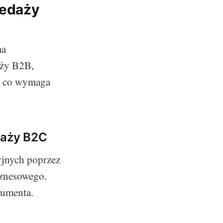
zedaży
ma
aży B2B,
, co wymaga
edaży B2C
yjnych poprzez
iznesowego.
sumenta.