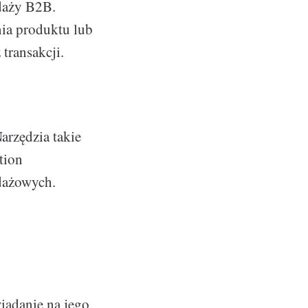
daży B2B.
ia produktu lub
transakcji.
arzędzia takie
tion
dażowych.
iadanie na jego