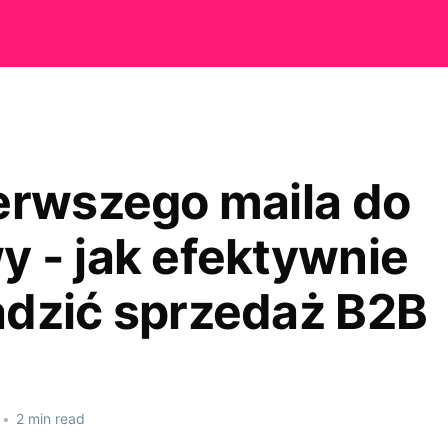
erwszego maila do
 - jak efektywnie
dzić sprzedaż B2B
•
2 min read