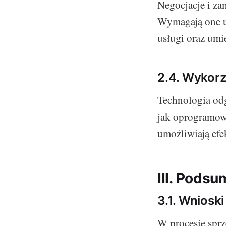
Negocjacje i z
Wymagają one u
usługi oraz umie
2.4. Wykorz
Technologia odg
jak oprogramow
umożliwiają ef
III. Podsu
3.1. Wniosk
W procesie sprz