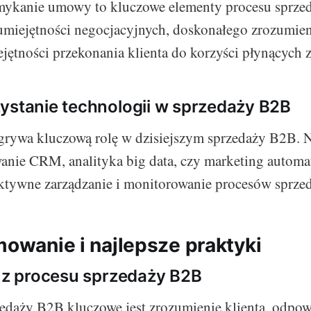
amykanie umowy to kluczowe elementy procesu sprze
miejętności negocjacyjnych, doskonałego zrozumien
jętności przekonania klienta do korzyści płynących z 
ystanie technologii w sprzedaży B2B
rywa kluczową rolę w dzisiejszym sprzedaży B2B. N
anie CRM, analityka big data, czy marketing automa
ektywne zarządzanie i monitorowanie procesów sprze
mowanie i najlepsze praktyki
i z procesu sprzedaży B2B
edaży B2B kluczowe jest zrozumienie klienta, odpow