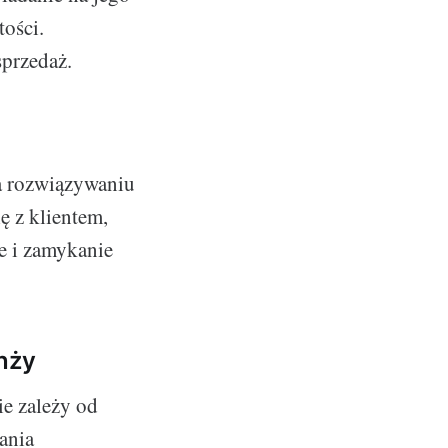
tości.
sprzedaż.
a rozwiązywaniu
ę z klientem,
e i zamykanie
nży
e zależy od
ania