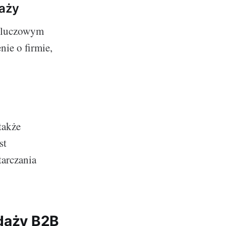
daży
 kluczowym
nie o firmie,
także
st
tarczania
edaży B2B