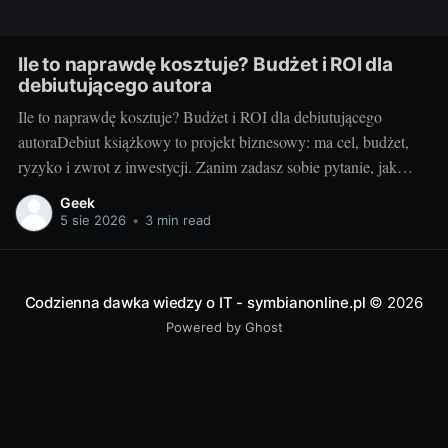
Ile to naprawdę kosztuje? Budżet i ROI dla
debiutującego autora
Ile to naprawdę kosztuje? Budżet i ROI dla debiutującego
autoraDebiut książkowy to projekt biznesowy: ma cel, budżet,
ryzyko i zwrot z inwestycji. Zanim zadasz sobie pytanie, jak
wydać książkę, policz koszty i sprawdź, kiedy inwestycja się
Geek
spina. Ten przewodnik pokazuje, jak świadomie ułożyć budżet,
5 sie 2026
•
3 min read
zrozumieć marże oraz mierzyć ROI, by
Codzienna dawka wiedzy o IT - symbianonline.pl
© 2026
Powered by Ghost