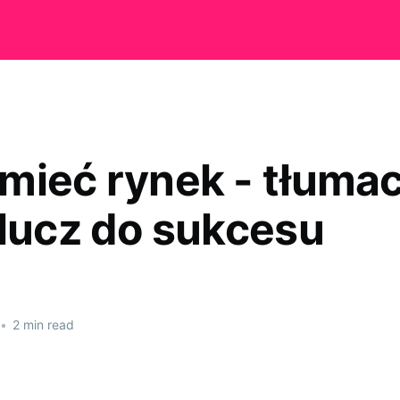
mieć rynek - tłuma
klucz do sukcesu
•
2 min read