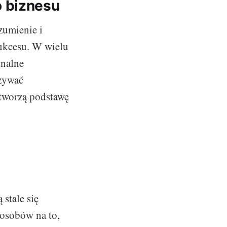
o biznesu
zumienie i
sukcesu. W wielu
onalne
azywać
 tworzą podstawę
stale się
osobów na to,