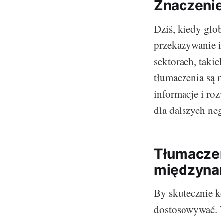
Znaczenie
Dziś, kiedy glob
przekazywanie i
sektorach, taki
tłumaczenia są 
informacje i ro
dla dalszych ne
Tłumaczen
międzyna
By skutecznie 
dostosowywać. 