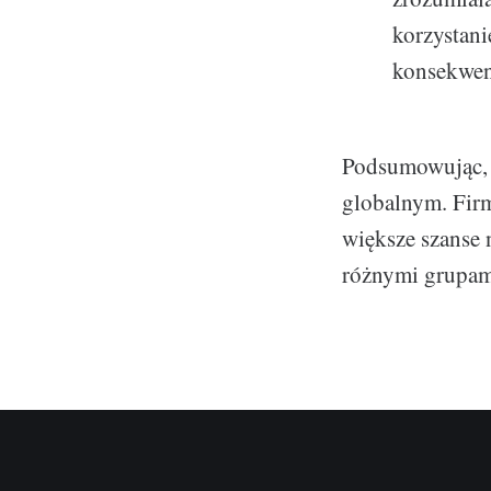
korzystani
konsekwen
Podsumowując, 
globalnym. Firm
większe szanse 
różnymi grupam