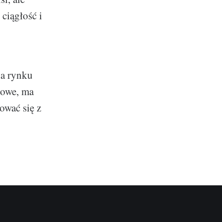
 ciągłość i
na rynku
iowe, ma
ować się z