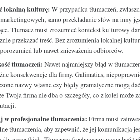
 lokalną kulturę:
W przypadku tłumaczeń, zwłaszc
marketingowych, samo przekładanie słów na inny jęz
ące. Tłumacz musi zrozumieć kontekst kulturowy dan
znie przekazać treść. Bez zrozumienia lokalnej kultury
eporozumień lub nawet znieważenia odbiorców.
kość tłumaczeń:
Nawet najmniejszy błąd w tłumacze
ne konsekwencje dla firmy. Galimatias, niepoprawni
czone nazwy własne czy błędy gramatyczne mogą dać
że Twoja firma nie dba o szczegóły, co z kolei może z
utacji.
j w profesjonalne tłumaczenia:
Firma musi zainwe
lne tłumaczenia, aby zapewnić, że jej komunikacja jest
 dla wszystkich. Tłumacze-freelancerzy mogą być tańs