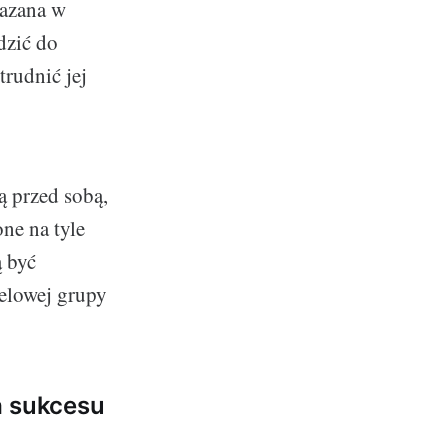
kazana w
dzić do
rudnić jej
ą przed sobą,
ne na tyle
ą być
celowej grupy
a sukcesu