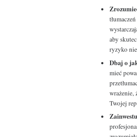
Zrozumieć
tłumaczeń 
wystarczaj
aby skutec
ryzyko ni
Dbaj o ja
mieć poważ
przetłuma
wrażenie, 
Twojej rep
Zainwestu
profesjona
zrozumiała