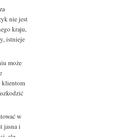
za
yk nie jest
ego kraju,
, istnieje
niu może
e
 klientom
aszkodzić
stować w
 jasna i
i, ale