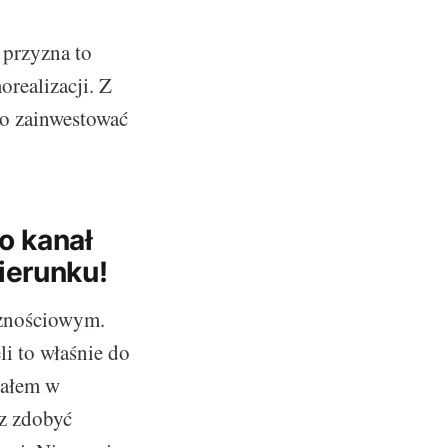
 przyzna to
orealizacji. Z
to zainwestować
o kanał
ierunku!
cznościowym.
li to właśnie do
załem w
z zdobyć