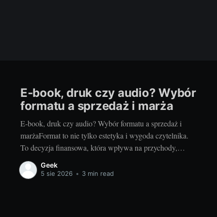
E‑book, druk czy audio? Wybór
formatu a sprzedaż i marża
E‑book, druk czy audio? Wybór formatu a sprzedaż i
marżaFormat to nie tylko estetyka i wygoda czytelnika.
To decyzja finansowa, która wpływa na przychody,
koszty i skalowalność całego przedsięwzięcia. Jeśli
Geek
dopiero planujesz premierę, równolegle z planem treści i
5 sie 2026
•
3 min read
procesem jak napisać książkę krok po kroku, warto
ułożyć strategię formatów