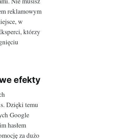
ami. Nie musisz
azem reklamowym
iejsce, w
ksperci, którzy
gnięciu
we efekty
ch
s. Dzięki temu
wych Google
kim hasłem
romocję za dużo