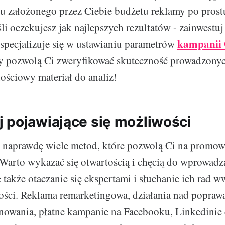
u założonego przez Ciebie budżetu reklamy po prost
śli oczekujesz jak najlepszych rezultatów - zainwestu
kampanii 
a specjalizuje się w ustawianiu parametrów
y pozwolą Ci zweryfikować skuteczność prowadzonyc
tościowy materiał do analiz!
 pojawiające się możliwości
e naprawdę wiele metod, które pozwolą Ci na promo
 Warto wykazać się otwartością i chęcią do wprowadz
także otaczanie się ekspertami i słuchanie ich rad w
ści. Reklama remarketingowa, działania nad popraw
owania, płatne kampanie na Facebooku, Linkedinie 