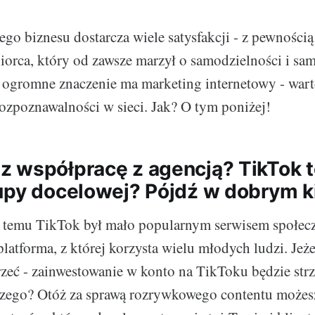
ego biznesu dostarcza wiele satysfakcji - z pewnością
iorca, który od zawsze marzył o samodzielności i sam
k ogromne znaczenie ma marketing internetowy - war
ozpoznawalności w sieci. Jak? O tym poniżej!
 współpracę z agencją? TikTok t
upy docelowej? Pójdź w dobrym k
at temu TikTok był mało popularnym serwisem społe
platforma, z której korzysta wielu młodych ludzi. Jeże
rzeć - zainwestowanie w konto na TikToku będzie str
aczego? Otóż za sprawą rozrywkowego contentu możes