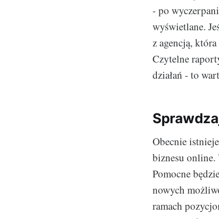
- po wyczerpani
wyświetlane. Je
z agencją, któr
Czytelne raport
działań - to war
Sprawdzaj
Obecnie istniej
biznesu online.
Pomocne będzie 
nowych możliwo
ramach pozycjon