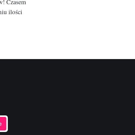
ów! Czasem
iu ilości
e