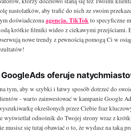
atorów, którzy docelowo staną się też Twoimi klient
olę nastolatków, aby trafić do nich ze swoim przek
agencja. TikTok
 tym doświadczona
to specyficzne m
dą krótkie filmiki wideo z ciekawymi przejściami. E
obserwują nowe trendy z pewnością pomogą Ci w osią
ezultatów!
GoogleAds oferuje natychmiasto
i na tym, aby w szybki i łatwy sposób dotrzeć do swoi
lientów - warto zainwestować w kampanie Google Ad
wyszukiwarkę określonych przez Ciebie fraz kluczo
ie wyświetlał odnośnik do Twojej strony wraz z krót
 musisz się tutaj obawiać o to, że wydasz na taką p