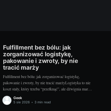
Fulfillment bez bólu: jak
zorganizować logistykę,
pakowanie i zwroty, by nie
tracić marży
Fulfillment bez bólu: jak zorganizować logistykę,
pakowanie i zwroty, by nie tracić marżyLogistyka to nie
koszt stały, który trzeba “przełknąć”, ale dźwignia marży.
Dobrze poukładane operacje potrafią obniżyć koszt
Geek
zamówienia nawet o kilkanaście procent i skrócić czas
5 sie 2026
•
3 min read
dostawy o 24–48 godzin. Dla twórców, marek D2C i self