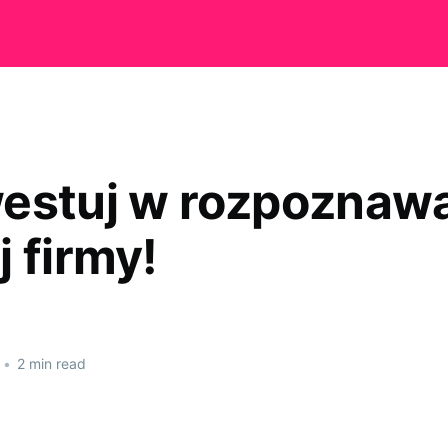
estuj w rozpoznaw
 firmy!
•
2 min read