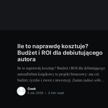
Ile to naprawdę kosztuje?
Budżet i ROI dla debiutującego
autora
Ile to naprawdę kosztuje? Budżet i ROI dla debiutującego
autoraDebiut książkowy to projekt biznesowy: ma cel,
budżet, ryzyko i zwrot z inwestycji. Zanim zadasz sobie
pytanie, jak wydać książkę, policz koszty i sprawdź,
Geek
kiedy inwestycja się spina. Ten przewodnik pokazuje, jak
5 sie 2026
•
3 min read
świadomie ułożyć budżet, zrozumieć marże oraz mierzyć
ROI, by