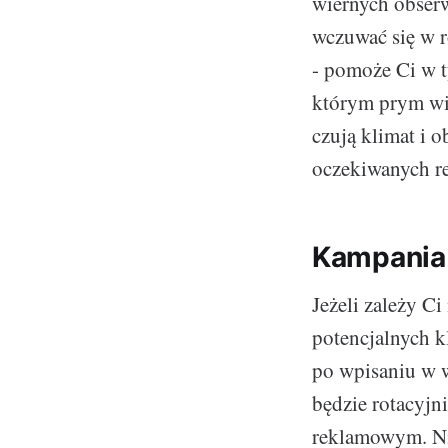
wiernych obserw
wczuwać się w r
- pomoże Ci w
którym prym wio
czują klimat i 
oczekiwanych r
Kampania 
Jeżeli zależy C
potencjalnych k
po wpisaniu w 
będzie rotacyjn
reklamowym. Nie