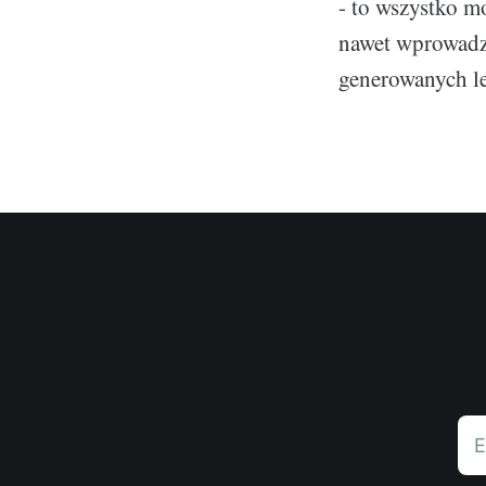
- to wszystko 
nawet wprowadze
generowanych l
E