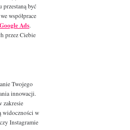
u przestaną być
j we współprace
Google Ads
.
h przez Ciebie
wanie Twojego
ania innowacji.
w zakresie
ą widoczności w
czy Instagramie