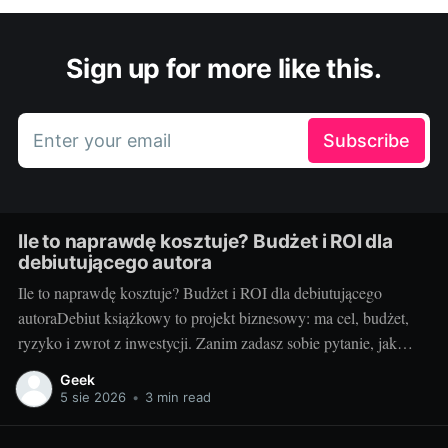
Sign up for more like this.
Enter your email
Subscribe
Ile to naprawdę kosztuje? Budżet i ROI dla
debiutującego autora
Ile to naprawdę kosztuje? Budżet i ROI dla debiutującego
autoraDebiut książkowy to projekt biznesowy: ma cel, budżet,
ryzyko i zwrot z inwestycji. Zanim zadasz sobie pytanie, jak
wydać książkę, policz koszty i sprawdź, kiedy inwestycja się
Geek
spina. Ten przewodnik pokazuje, jak świadomie ułożyć budżet,
5 sie 2026
•
3 min read
zrozumieć marże oraz mierzyć ROI, by