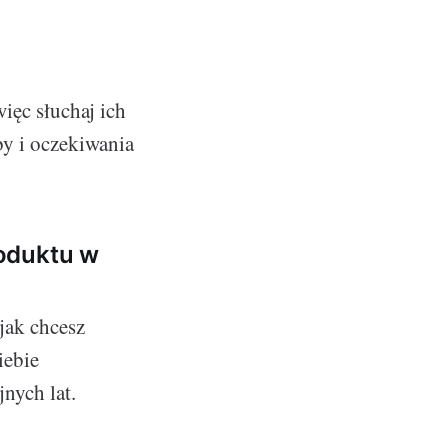
więc słuchaj ich
y i oczekiwania
oduktu w
jak chcesz
iebie
jnych lat.