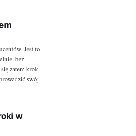
sem
ucentów. Jest to
lnie, bez
 się zatem krok
wprowadzić swój
roki w