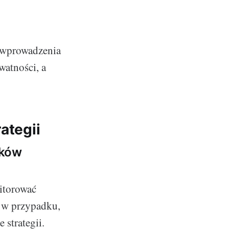
u wprowadzenia
watności, a
ategii
ików
itorować
ę w przypadku,
 strategii.