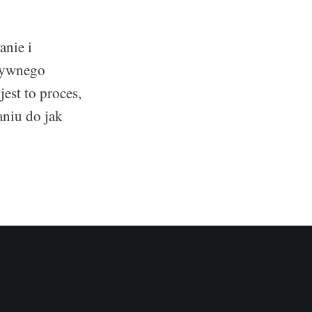
anie i
ktywnego
est to proces,
aniu do jak