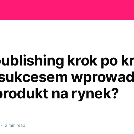
publishing krok po k
 sukcesem wprowad
produkt na rynek?
•
2 min read