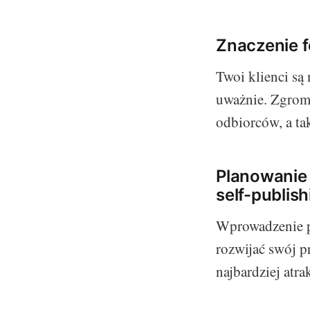
Znaczenie f
Twoi klienci są 
uważnie. Zgrom
odbiorców, a ta
Planowanie
self-publis
Wprowadzenie pr
rozwijać swój p
najbardziej atra