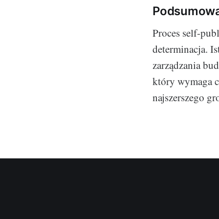
Podsumowan
Proces self-publ
determinacja. I
zarządzania bud
który wymaga ci
najszerszego gr