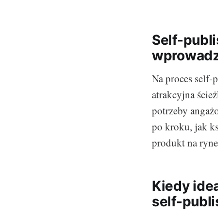
Self-publ
wprowadzi
Na proces self-
atrakcyjna ście
potrzeby angażo
po kroku, jak k
produkt na ryne
Kiedy ide
self-publ