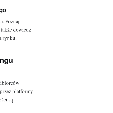
ego
a. Poznaj
a także dowiedz
a rynku.
ingu
odbiorców
przez platformy
ści są