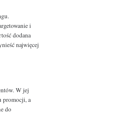
ngu.
argetowanie i
rtość dodana
nieść najwięcej
entów. W jej
 promocji, a
ne do