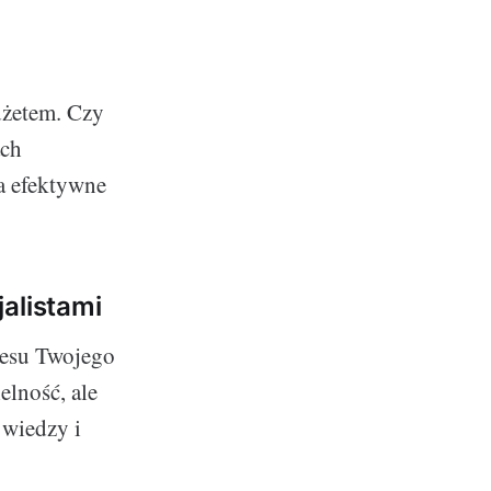
dżetem. Czy
ach
a efektywne
alistami
cesu Twojego
elność, ale
 wiedzy i