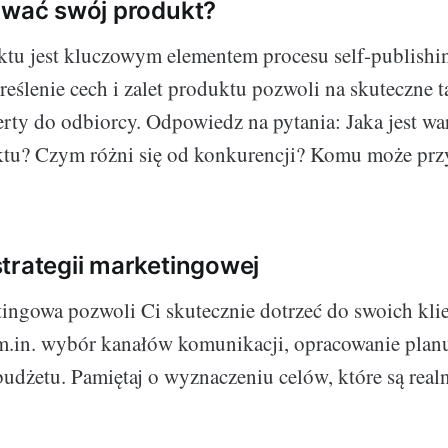
ować swój produkt?
ktu jest kluczowym elementem procesu self-publishi
eślenie cech i zalet produktu pozwoli na skuteczne t
rty do odbiorcy. Odpowiedz na pytania: Jaka jest wa
tu? Czym różni się od konkurencji? Komu może przy
trategii marketingowej
tingowa pozwoli Ci skutecznie dotrzeć do swoich kli
m.in. wybór kanałów komunikacji, opracowanie planu
 budżetu. Pamiętaj o wyznaczeniu celów, które są real