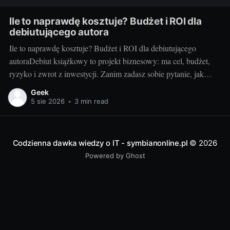
Ile to naprawdę kosztuje? Budżet i ROI dla
debiutującego autora
Ile to naprawdę kosztuje? Budżet i ROI dla debiutującego
autoraDebiut książkowy to projekt biznesowy: ma cel, budżet,
ryzyko i zwrot z inwestycji. Zanim zadasz sobie pytanie, jak
wydać książkę, policz koszty i sprawdź, kiedy inwestycja się
Geek
spina. Ten przewodnik pokazuje, jak świadomie ułożyć budżet,
5 sie 2026
•
3 min read
zrozumieć marże oraz mierzyć ROI, by
Codzienna dawka wiedzy o IT - symbianonline.pl
© 2026
Powered by Ghost