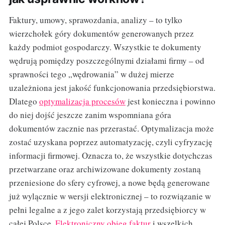
Faktury, umowy, sprawozdania, analizy – to tylko
wierzchołek góry dokumentów generowanych przez
każdy podmiot gospodarczy. Wszystkie te dokumenty
wędrują pomiędzy poszczególnymi działami firmy – od
sprawności tego „wędrowania” w dużej mierze
uzależniona jest jakość funkcjonowania przedsiębiorstwa.
Dlatego
optymalizacja procesów
jest konieczna i powinno
do niej dojść jeszcze zanim wspomniana góra
dokumentów zacznie nas przerastać. Optymalizacja może
zostać uzyskana poprzez automatyzację, czyli cyfryzację
informacji firmowej. Oznacza to, że wszystkie dotychczas
przetwarzane oraz archiwizowane dokumenty zostaną
przeniesione do sfery cyfrowej, a nowe będą generowane
już wylącznie w wersji elektronicznej – to rozwiązanie w
pełni legalne a z jego zalet korzystają przedsiębiorcy w
całej Polsce.
Elektroniczny obieg faktur
i wszelkich