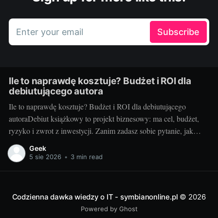
Enter your email
Subscribe
Ile to naprawdę kosztuje? Budżet i ROI dla
debiutującego autora
Ile to naprawdę kosztuje? Budżet i ROI dla debiutującego
autoraDebiut książkowy to projekt biznesowy: ma cel, budżet,
ryzyko i zwrot z inwestycji. Zanim zadasz sobie pytanie, jak
wydać książkę, policz koszty i sprawdź, kiedy inwestycja się
Geek
spina. Ten przewodnik pokazuje, jak świadomie ułożyć budżet,
5 sie 2026
•
3 min read
zrozumieć marże oraz mierzyć ROI, by
Codzienna dawka wiedzy o IT - symbianonline.pl
© 2026
Powered by Ghost