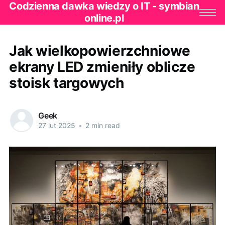
Codzienna dawka wiedzy o IT - symbian
online.pl
Jak wielkopowierzchniowe
ekrany LED zmieniły oblicze
stoisk targowych
Geek
27 lut 2025
•
2 min read