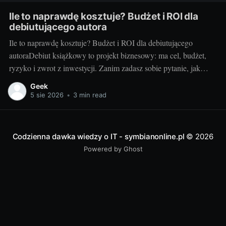
Ile to naprawdę kosztuje? Budżet i ROI dla
debiutującego autora
Ile to naprawdę kosztuje? Budżet i ROI dla debiutującego
autoraDebiut książkowy to projekt biznesowy: ma cel, budżet,
ryzyko i zwrot z inwestycji. Zanim zadasz sobie pytanie, jak
wydać książkę, policz koszty i sprawdź, kiedy inwestycja się
Geek
spina. Ten przewodnik pokazuje, jak świadomie ułożyć budżet,
5 sie 2026
•
3 min read
zrozumieć marże oraz mierzyć ROI, by
Codzienna dawka wiedzy o IT - symbianonline.pl
© 2026
Powered by Ghost