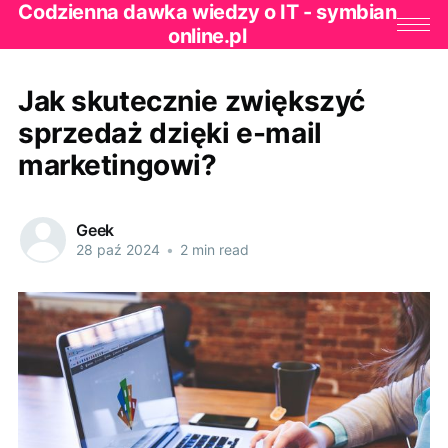
Codzienna dawka wiedzy o IT - symbian
online.pl
Jak skutecznie zwiększyć
sprzedaż dzięki e-mail
marketingowi?
Geek
28 paź 2024
•
2 min read