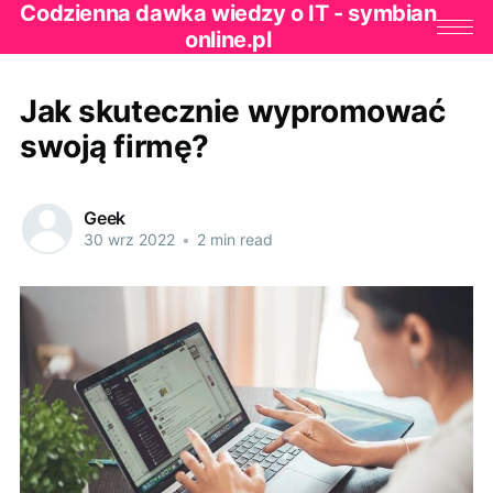
Codzienna dawka wiedzy o IT - symbian
online.pl
Jak skutecznie wypromować
swoją firmę?
Geek
30 wrz 2022
•
2 min read