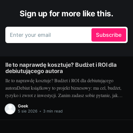
Sign up for more like this.
Enter your email
Subscribe
Ile to naprawdę kosztuje? Budżet i ROI dla
debiutującego autora
Ile to naprawdę kosztuje? Budżet i ROI dla debiutującego
autoraDebiut książkowy to projekt biznesowy: ma cel, budżet,
ryzyko i zwrot z inwestycji. Zanim zadasz sobie pytanie, jak
wydać książkę, policz koszty i sprawdź, kiedy inwestycja się
Geek
spina. Ten przewodnik pokazuje, jak świadomie ułożyć budżet,
5 sie 2026
•
3 min read
zrozumieć marże oraz mierzyć ROI, by