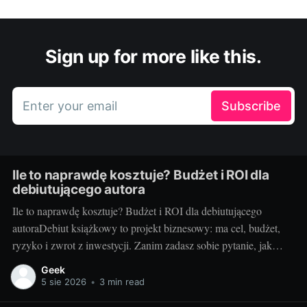
Sign up for more like this.
Enter your email
Subscribe
Ile to naprawdę kosztuje? Budżet i ROI dla
debiutującego autora
Ile to naprawdę kosztuje? Budżet i ROI dla debiutującego
autoraDebiut książkowy to projekt biznesowy: ma cel, budżet,
ryzyko i zwrot z inwestycji. Zanim zadasz sobie pytanie, jak
wydać książkę, policz koszty i sprawdź, kiedy inwestycja się
Geek
spina. Ten przewodnik pokazuje, jak świadomie ułożyć budżet,
5 sie 2026
•
3 min read
zrozumieć marże oraz mierzyć ROI, by