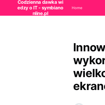
Codzienna dawka wi
edzy o IT - symbiano
Home
nline.pl
Innow
wykor
wielk
ekran