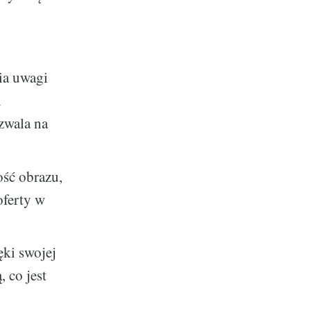
ia uwagi
i
ozwala na
ość obrazu,
oferty w
ki swojej
 co jest