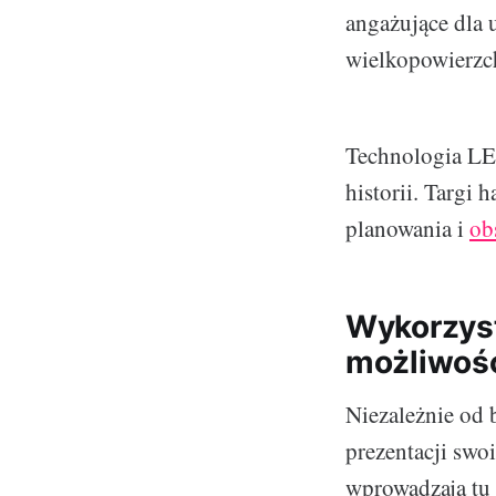
angażujące dla 
wielkopowierz
Technologia LED
historii. Targi 
planowania i
ob
Wykorzyst
możliwośc
Niezależnie od 
prezentacji sw
wprowadzają tu 