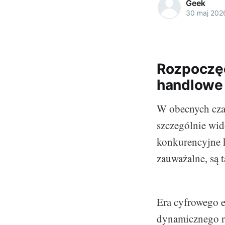
Geek
30 maj 202
Rozpoczęc
handlowe
W obecnych czas
szczególnie wid
konkurencyjne k
zauważalne, są 
Era cyfrowego e
dynamicznego ro