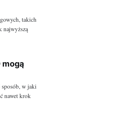
rgowych, takich
ak najwyższą
D mogą
 sposób, w jaki
ść nawet krok