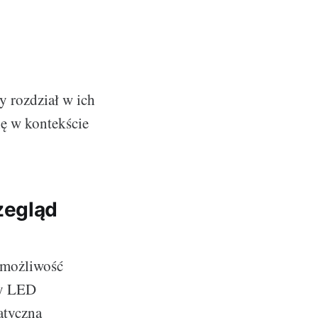
 rozdział w ich
się w kontekście
zegląd
ą możliwość
ny LED
atyczną