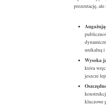
prezentację, al
Angażują
publicznoś
dynamiczny
unikalną i
Wysoka j
która wręc
jeszcze lep
Oszczędno
konstrukcj
kluczowe 