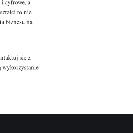
 i cyfrowe, a
tałci to nie
ia biznesu na
taktuj się z
bą wykorzystanie