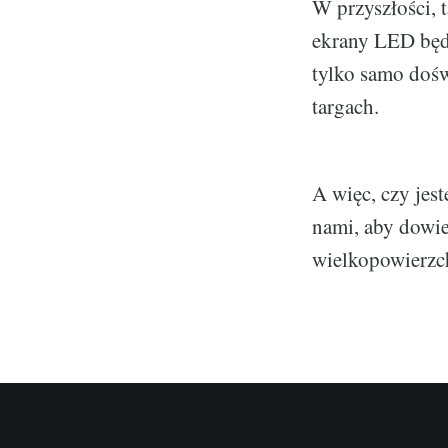
W przyszłości, t
ekrany LED będą
tylko samo dośw
targach.
A więc, czy jes
nami, aby dowie
wielkopowierz