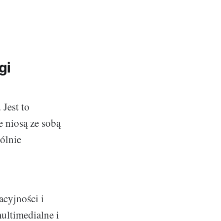
gi
Jest to
e niosą ze sobą
ólnie
acyjności i
ultimedialne i