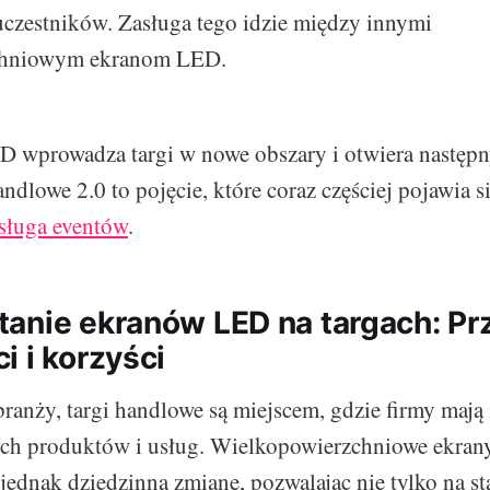
uczestników. Zasługa tego idzie między innymi
chniowym ekranom LED.
 wprowadza targi w nowe obszary i otwiera następny
handlowe 2.0 to pojęcie, które coraz częściej pojawia 
sługa eventów
.
anie ekranów LED na targach: Pr
i i korzyści
branży, targi handlowe są miejscem, gdzie firmy maj
oich produktów i usług. Wielkopowierzchniowe ekra
jednak dziedzinną zmianę, pozwalając nie tylko na st