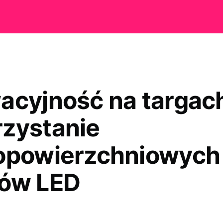
acyjność na targach
zystanie
opowierzchniowych
ów LED