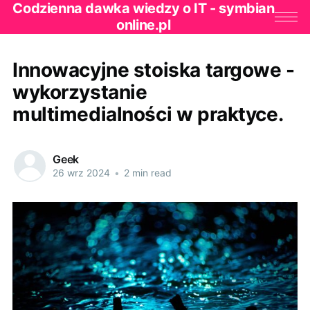
Codzienna dawka wiedzy o IT - symbian
online.pl
Innowacyjne stoiska targowe -
wykorzystanie
multimedialności w praktyce.
Geek
26 wrz 2024
•
2 min read