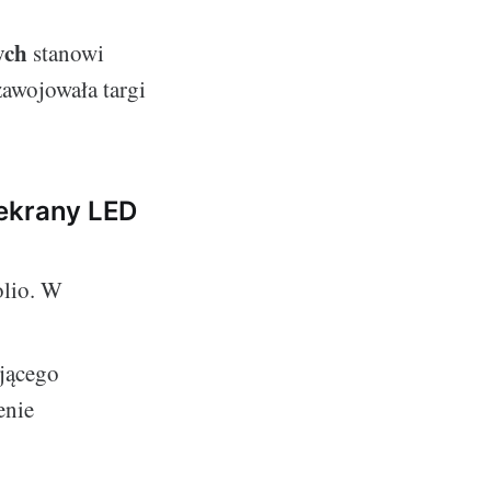
ych
stanowi
zawojowała targi
 ekrany LED
olio. W
jącego
enie