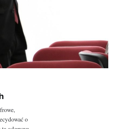
h
frowe,
decydować o
a ta odgrywa