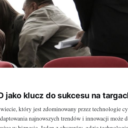
D jako klucz do sukcesu na targac
wiecie, który jest zdominowany przez technologie cy
adaptowania najnowszych trendów i innowacji może 
rażce w biznesie. Jeden z obszarów, gdzie technologi