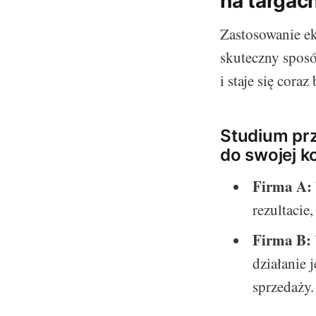
na targac
Zastosowanie 
skuteczny sposó
i staje się cora
Studium prz
do swojej k
Firma A:
rezultacie
Firma B:
działanie 
sprzedaży.