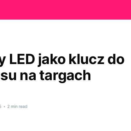
y LED jako klucz do
su na targach
5
•
2 min read