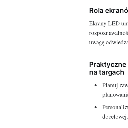
Rola ekran
Ekrany LED umoż
rozpoznawalnoś
uwagę odwiedzaj
Praktyczne
na targach
Planuj za
planowania
Personaliz
docelowej.