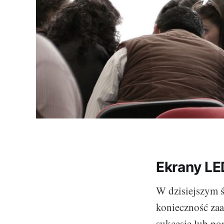
Ekrany LE
W dzisiejszym ś
konieczność za
sukcesie lub po