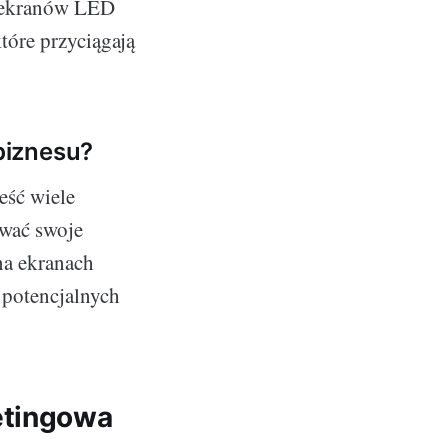
 z ekranów LED
tóre przyciągają
biznesu?
eść wiele
ować swoje
na ekranach
 potencjalnych
etingowa