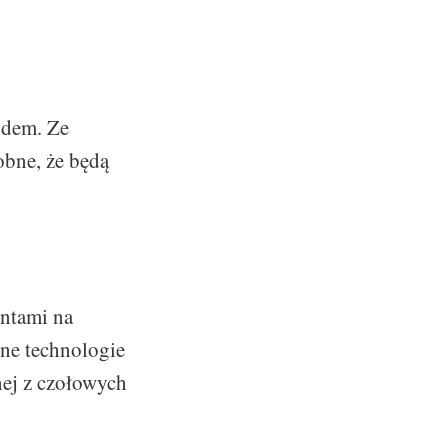
ą
ndem. Ze
obne, że będą
entami na
nne technologie
nej z czołowych