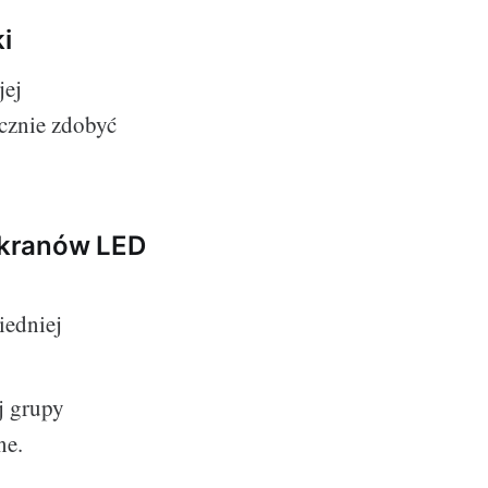
i
jej
cznie zdobyć
ekranów LED
edniej
j grupy
ne.