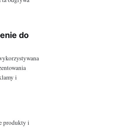
enie do
 wykorzystywana
zentowania
klamy i
e produkty i