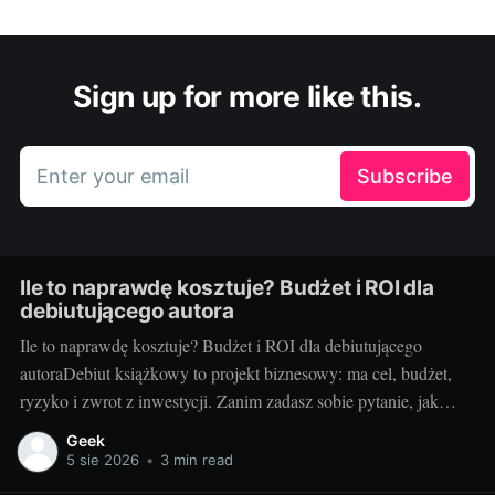
Sign up for more like this.
Enter your email
Subscribe
Ile to naprawdę kosztuje? Budżet i ROI dla
debiutującego autora
Ile to naprawdę kosztuje? Budżet i ROI dla debiutującego
autoraDebiut książkowy to projekt biznesowy: ma cel, budżet,
ryzyko i zwrot z inwestycji. Zanim zadasz sobie pytanie, jak
wydać książkę, policz koszty i sprawdź, kiedy inwestycja się
Geek
spina. Ten przewodnik pokazuje, jak świadomie ułożyć budżet,
5 sie 2026
•
3 min read
zrozumieć marże oraz mierzyć ROI, by