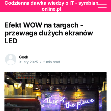
Codzienna dawka wiedzy o IT - symbian
online.pl
Efekt WOW na targach -
przewaga dużych ekranów
LED
Geek
31 sty 2025
•
2 min read